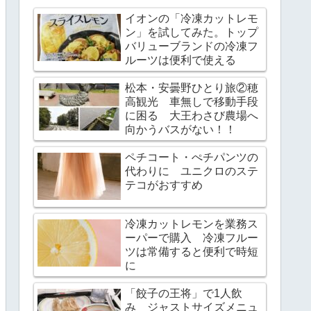
イオンの「冷凍カットレモ
ン」を試してみた。トップ
バリューブランドの冷凍フ
ルーツは便利で使える
松本・安曇野ひとり旅②穂
高観光 車無しで移動手段
に困る 大王わさび農場へ
向かうバスがない！！
ペチコート・ぺチパンツの
代わりに ユニクロのステ
テコがおすすめ
冷凍カットレモンを業務ス
ーパーで購入 冷凍フルー
ツは常備すると便利で時短
に
「餃子の王将」で1人飲
み ジャストサイズメニュ