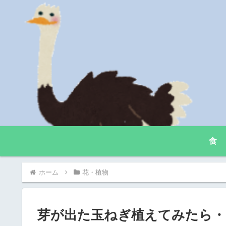
食
ホーム
花・植物
芽が出た玉ねぎ植えてみたら・