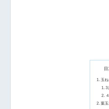
目
玉ね
葉玉