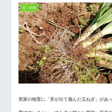
花・植物
実家の物置に「芽が出て傷んだ玉ねぎ」があ