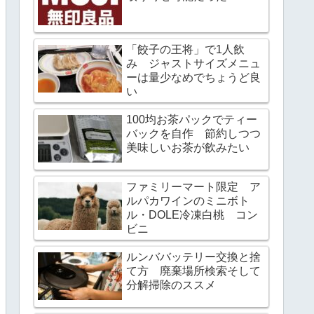
「餃子の王将」で1人飲
み ジャストサイズメニュ
ーは量少なめでちょうど良
い
100均お茶パックでティー
バックを自作 節約しつつ
美味しいお茶が飲みたい
ファミリーマート限定 ア
ルパカワインのミニボト
ル・DOLE冷凍白桃 コン
ビニ
ルンババッテリー交換と捨
て方 廃棄場所検索そして
分解掃除のススメ