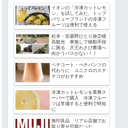
イオンの「冷凍カットレモ
ン」を試してみた。トップ
バリューブランドの冷凍フ
ルーツは便利で使える
松本・安曇野ひとり旅②穂
高観光 車無しで移動手段
に困る 大王わさび農場へ
向かうバスがない！！
ペチコート・ぺチパンツの
代わりに ユニクロのステ
テコがおすすめ
冷凍カットレモンを業務ス
ーパーで購入 冷凍フルー
ツは常備すると便利で時短
に
無印良品 リアル店舗でお
取り寄せ可能だった