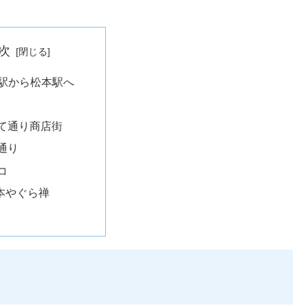
次
高駅から松本駅へ
て通り商店街
通り
コ
本やぐら禅