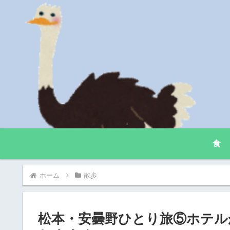
食
ホーム
散歩
松本・安曇野ひとり旅⑤ホテ