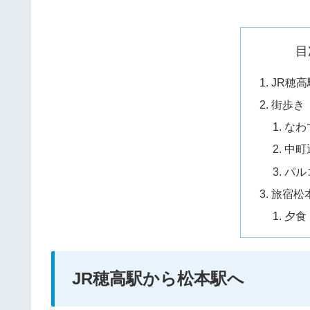
目
JR穂
街歩き
なわ
中町
パル
旅宿松
夕食
JR穂高駅から松本駅へ