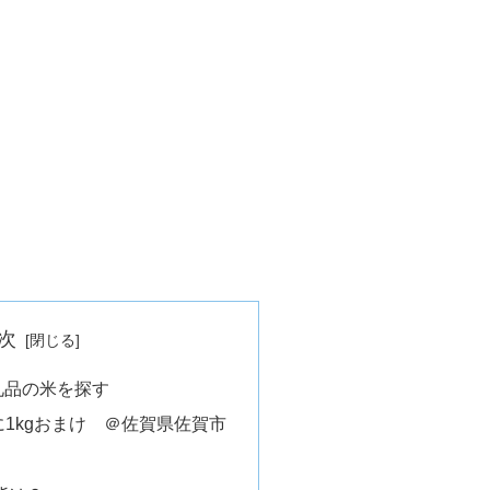
次
礼品の米を探す
に1kgおまけ ＠佐賀県佐賀市