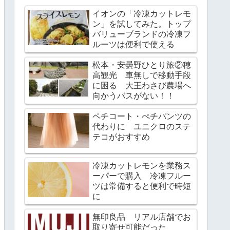
イオンの「冷凍カットレモ
ン」を試してみた。トップ
バリューブランドの冷凍フ
ルーツは便利で使える
松本・安曇野ひとり旅②穂
高観光 車無しで移動手段
に困る 大王わさび農場へ
向かうバスがない！！
ペチコート・ぺチパンツの
代わりに ユニクロのステ
テコがおすすめ
冷凍カットレモンを業務ス
ーパーで購入 冷凍フルー
ツは常備すると便利で時短
に
無印良品 リアル店舗でお
取り寄せ可能だった