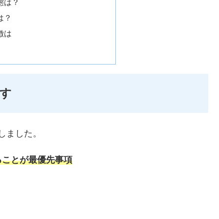
態は？
は？
徴は
す
探しました。
ることが最優先事項