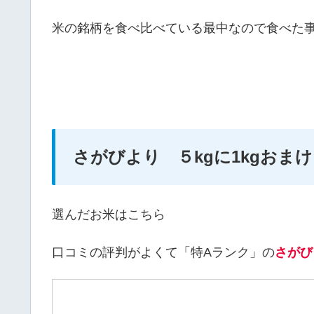
米の銘柄を食べ比べている最中なので食べた
さがびより ５kgに1kgおま
選んだお米はこちら
口コミの評判がよくて「特Aランク」の
さがび