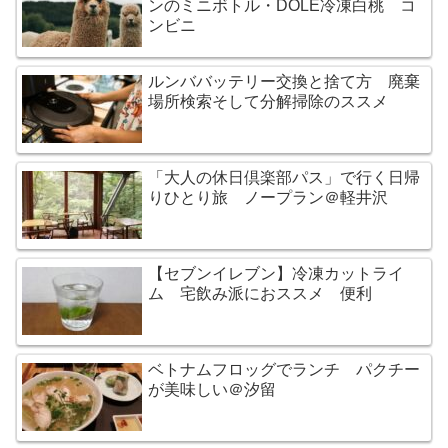
ンのミニボトル・DOLE冷凍白桃 コ
ンビニ
ルンババッテリー交換と捨て方 廃棄
場所検索そして分解掃除のススメ
「大人の休日倶楽部パス」で行く日帰
りひとり旅 ノープラン＠軽井沢
【セブンイレブン】冷凍カットライ
ム 宅飲み派におススメ 便利
ベトナムフロッグでランチ パクチー
が美味しい＠汐留