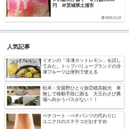
円 ＠茨城県土浦市
2022.11.23
人気記事
イオンの「冷凍カットレモン」を試し
てみた。トップバリューブランドの冷
凍フルーツは便利で使える
松本・安曇野ひとり旅②穂高観光 車
無しで移動手段に困る 大王わさび農
場へ向かうバスがない！！
ペチコート・ぺチパンツの代わりに
ユニクロのステテコがおすすめ