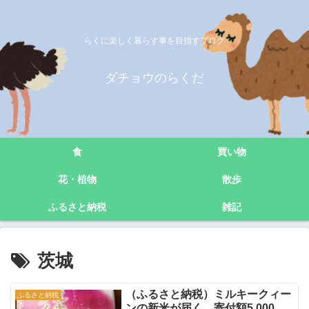
らくに楽しく暮らす事を目指すブログ
ダチョウのらくだ
食
買い物
花・植物
散歩
ふるさと納税
雑記
茨城
（ふるさと納税）ミルキークィー
ふるさと納税
ンの新米が届く 寄付額5,000