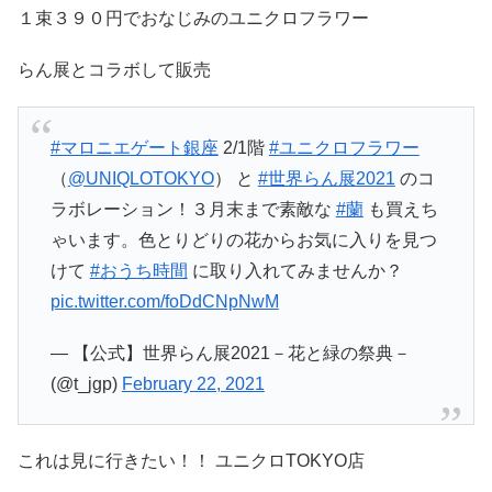
１束３９０円でおなじみのユニクロフラワー
らん展とコラボして販売
#マロニエゲート銀座
2/1階
#ユニクロフラワー
（
@UNIQLOTOKYO
） と
#世界らん展2021
のコ
ラボレーション！３月末まで素敵な
#蘭
も買えち
ゃいます。色とりどりの花からお気に入りを見つ
けて
#おうち時間
に取り入れてみませんか？
pic.twitter.com/foDdCNpNwM
— 【公式】世界らん展2021－花と緑の祭典－
(@t_jgp)
February 22, 2021
これは見に行きたい！！ ユニクロTOKYO店