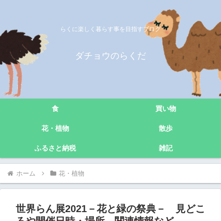
らくに楽しく暮らす事を目指すブログ
ダチョウのらくだ
食
買い物
花・植物
散歩
ふるさと納税
雑記
ホーム
花・植物
世界らん展2021－花と緑の祭典－ 見どこ
ろや開催日時・場所 関連情報など