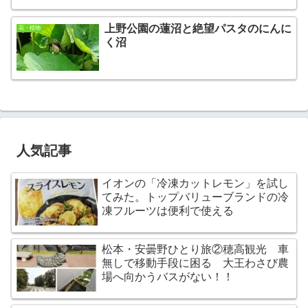
上野公園の蓮沼と絶望パスタのにんに
花・植物
く沼
人気記事
イオンの「冷凍カットレモン」を試し
てみた。トップバリューブランドの冷
凍フルーツは便利で使える
松本・安曇野ひとり旅②穂高観光 車
無しで移動手段に困る 大王わさび農
場へ向かうバスがない！！