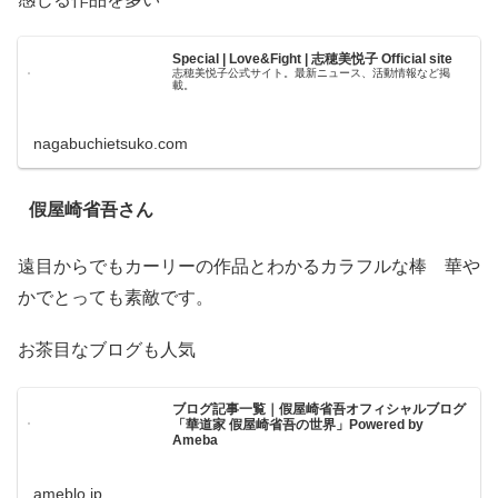
Special | Love&Fight | 志穂美悦子 Official site
志穂美悦子公式サイト。最新ニュース、活動情報など掲
載。
nagabuchietsuko.com
假屋崎省吾さん
遠目からでもカーリーの作品とわかるカラフルな棒 華や
かでとっても素敵です。
お茶目なブログも人気
ブログ記事一覧｜假屋崎省吾オフィシャルブログ
「華道家 假屋崎省吾の世界」Powered by
Ameba
ameblo.jp