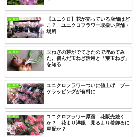
【ユニクロ】花が売っている店舗はど
花・植物
こ？ ユニクロフラワー取扱い店舗・
場所
玉ねぎの芽がでてきたので埋めてみ
花・植物
た。傷んだ玉ねぎ活用と「葉玉ねぎ」
を知る
ユニクロフラワーついに値上げ ブー
花・植物
ケラッピングが有料に
ユニクロフラワー原宿 花販売続く
花・植物
か？ 花より洋服 見るより着飾るに
軍配か？