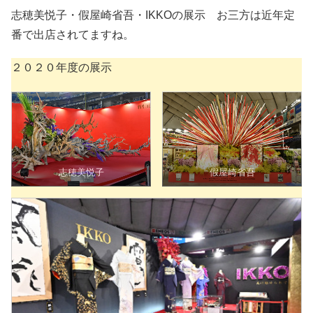
志穂美悦子・假屋崎省吾・IKKOの展示 お三方は近年定
番で出店されてますね。
２０２０年度の展示
志穂美悦子
假屋崎省吾