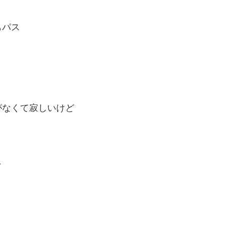
もパス
がなくて寂しいけど
し