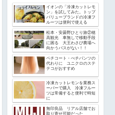
イオンの「冷凍カットレモ
ン」を試してみた。トップ
バリューブランドの冷凍フ
ルーツは便利で使える
松本・安曇野ひとり旅②穂
高観光 車無しで移動手段
に困る 大王わさび農場へ
向かうバスがない！！
ペチコート・ぺチパンツの
代わりに ユニクロのステ
テコがおすすめ
冷凍カットレモンを業務ス
ーパーで購入 冷凍フルー
ツは常備すると便利で時短
に
無印良品 リアル店舗でお
取り寄せ可能だった