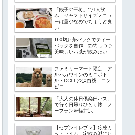
「餃子の王将」で1人飲
み ジャストサイズメニュ
ーは量少なめでちょうど良
い
100均お茶パックでティー
バックを自作 節約しつつ
美味しいお茶が飲みたい
ファミリーマート限定 ア
ルパカワインのミニボト
ル・DOLE冷凍白桃 コン
ビニ
「大人の休日倶楽部パス」
で行く日帰りひとり旅 ノ
ープラン＠軽井沢
【セブンイレブン】冷凍カ
ットライム 宅飲み派にお