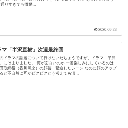
 通りすぎても微動...
2020.09.23
ラマ「半沢直樹」次週最終回
のドラマの話題について行けないだちょうですが、ドラマ「半沢
」にはまりました。 何が面白いのか 一番楽しみにしているのは
田取締役（香川照之）の顔芸 緊迫したシーン なのに顔のアップ
ると不自然に耳がピクピクどう考えても演...