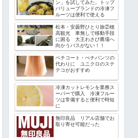
ン」を試してみた。トップ
バリューブランドの冷凍フ
ルーツは便利で使える
松本・安曇野ひとり旅②穂
高観光 車無しで移動手段
に困る 大王わさび農場へ
向かうバスがない！！
ペチコート・ぺチパンツの
代わりに ユニクロのステ
テコがおすすめ
冷凍カットレモンを業務ス
ーパーで購入 冷凍フルー
ツは常備すると便利で時短
に
無印良品 リアル店舗でお
取り寄せ可能だった