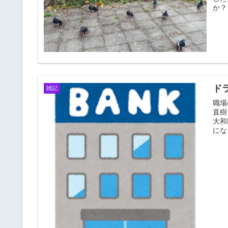
か？
ド
雑記
職場
直樹
大和
にな