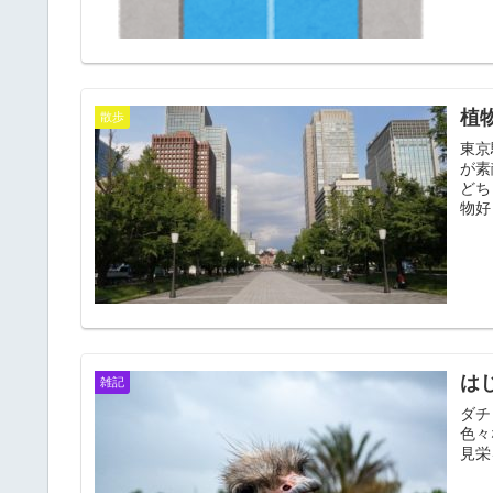
植
散歩
東京
が素
どち
物好
は
雑記
ダチ
色々
見栄