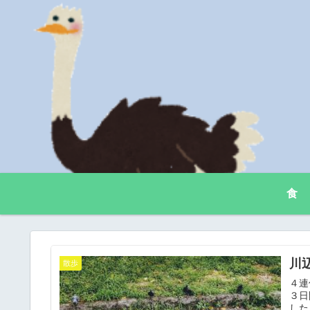
食
川
散歩
４連
３日
した