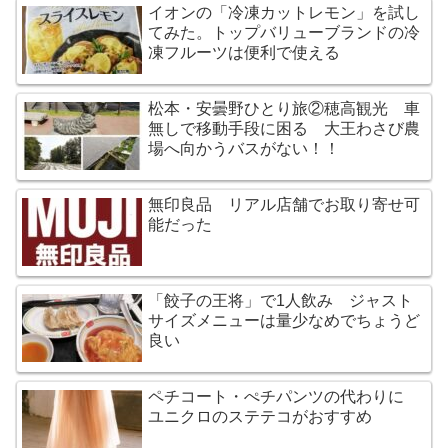
イオンの「冷凍カットレモン」を試し
てみた。トップバリューブランドの冷
凍フルーツは便利で使える
松本・安曇野ひとり旅②穂高観光 車
無しで移動手段に困る 大王わさび農
場へ向かうバスがない！！
無印良品 リアル店舗でお取り寄せ可
能だった
「餃子の王将」で1人飲み ジャスト
サイズメニューは量少なめでちょうど
良い
ペチコート・ぺチパンツの代わりに
ユニクロのステテコがおすすめ