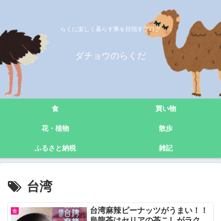
らくに楽しく暮らす事を目指すブログ
ダチョウのらくだ
食
買い物
花・植物
散歩
ふるさと納税
雑記
台湾
台湾麻辣ピーナッツがうまい！！
食
烏龍茶はセリアの茶こしがラク